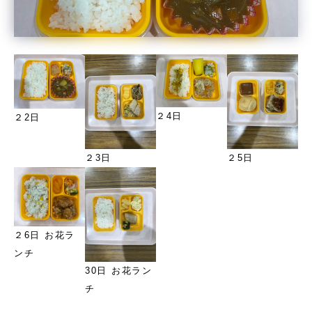
２4日
２2日
２3日
２5日
２6日 お花ラ
ンチ
30日 お花ラン
チ